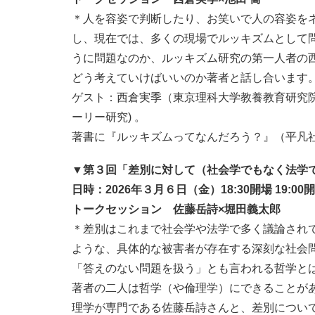
＊人を容姿で判断したり、お笑いで人の容姿を
し、現在では、多くの現場でルッキズムとして
うに問題なのか、
ルッキズム研究の第一人者の
どう考えていけばいいのか著者と話し合います
ゲスト：西倉実季（東京理科大学
教養教育研究
ーリー研究) 。
著書に『ルッキズムってなんだろう？』（平凡
▼第３回「差別に対して（社会学でもなく法学
日時：2026年３月６日（金）18:30開場 19:00開
トークセッション
佐藤岳詩
×堀田義太郎
＊差別はこれまで社会学や法学で多く議論され
ような、具体的な被害者が存在する深刻な社会
「答えのない問題を扱う」とも言われる哲学と
著者の二人は哲学（や倫理学）にできることが
理学が専門である佐藤岳詩さんと、差別につい