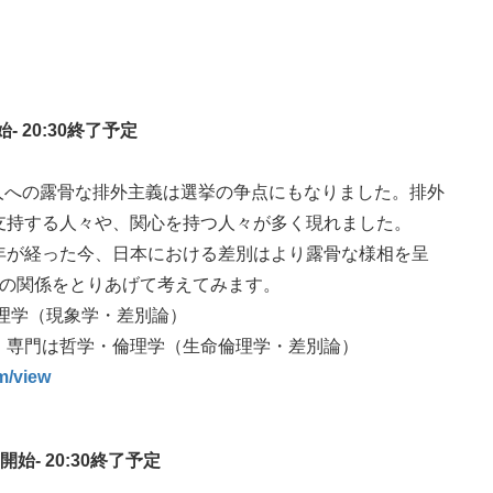
始- 20:30終了予定
国人への露骨な排外主義は選挙の争点にもなりました。排外
支持する人々や、関心を持つ人々が多く現れました。
年が経った今、日本における
差別はより露骨な様相を呈
別の関係をとりあげて考えてみます。
理学（現象学・差別論）
）専門は哲学・倫理学（生命倫理学・差別論）
m/view
開始- 20:30終了予定