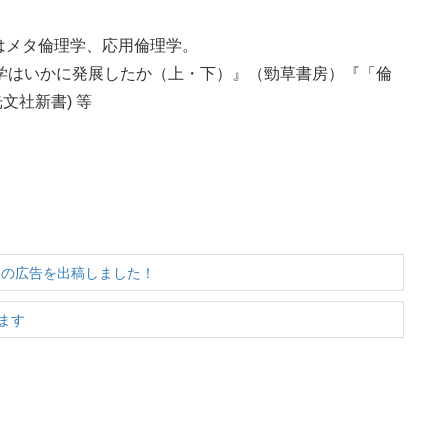
はメタ倫理学、応用倫理学。
学はいかに発展したか（上・下）』（勁草書房）『「倫
文社新書) 等
点の広告を出稿しました！
します