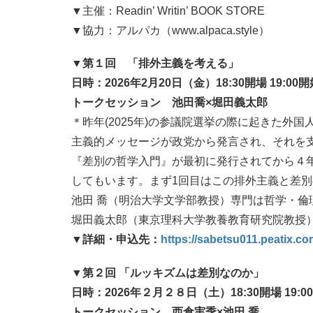
▼主催：Readin’ Writin’ BOOK STORE
▼協力：アルパカ（www.alpaca.style）
▼第１回 「排外主義を考える」
日時：2026年2月20日（金）18:30開場 19:00開
トークセッション 池田喬×堀田義太郎
＊昨年(2025年)の参議院選挙の際に起きた外
主義的メッセージが政党から発言され、それを
『差別の哲学入門』が最初に発行されてから４
してもいます。まず1回目はこの排外主義と差
池田 喬（明治大学文学部教授）専門は哲学・倫
堀田義太郎（東京理科大学教養教育研究院教授
▼詳細・申込先：
https://sabetsu011.peatix.co
▼第２回 「ルッキズムは差別なのか」
日時：2026年２月２８日（土）18:30開場 19:00
トークセッション 西倉実季×池田 喬