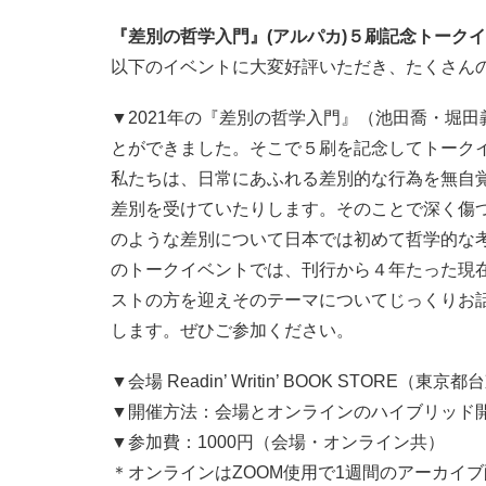
『差別の哲学入門』(アルパカ)５刷記念トーク
以下のイベントに大変好評いただき、たくさん
▼2021年の『差別の哲学入門』（池田喬・堀
とができました。そこで５刷を記念してトーク
私たちは、日常にあふれる差別的な行為を無自
差別を受けていたりします。そのことで深く傷
のような差別について日本では初めて哲学的な
のトークイベントでは、刊行から４年たった現
ストの方を迎えそのテーマについてじっくりお
します。ぜひご参加ください。
▼会場 Readin’ Writin’ BOOK STORE
（
東京都台
▼開催方法：会場とオンラインのハイブリッド
▼参加費：1000円（会場・オンライン共）
＊オンラインはZOOM使用で1週間のアーカイ