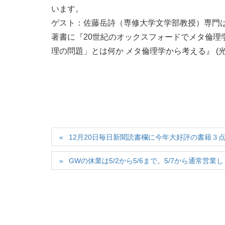
います。
ゲスト：佐藤岳詩（
専修大学文学部教授）専門
著書に『20世紀のオックスフォードでメタ倫理
理の問題」とは何か メタ倫理学から考える』 (光
12月20日毎日新聞読書欄に今年大好評の書籍３
GWの休業は5/2から5/6まで。5/7から通常営業