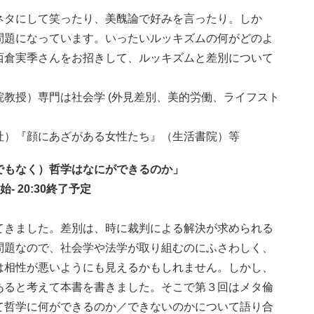
ネタにして笑ったり、美醜論で好みを言ったり。しか
問題になっています。いったいルッキズムの何がどのよ
西倉
実季
さんをお招きして、ルッキズムと差別について
。
院
教授）専門は
社会学 (外見差別、美的労働、ライフスト
社）
『
顔にあざがある女性たち』（生活書院）等
でもなく）哲学はなにができるのか」
始- 20:30終了予定
てきました。差別は、時に裁判による解決が求められる
問題なので、社会学や法学が取り組むのにふさわしく、
は相性が悪いようにも見えるかもしれません。しかし、
あると考えて本書を書きました。そこで第３回はメタ倫
て哲学に何ができるのか／できないのかについて語り合