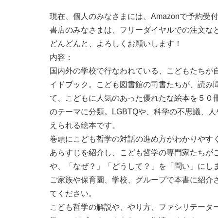
現在、個人のみなさまには、Amazonで予約受
書店のみなさまは、フリーダイヤルでの注文な
どんどんと、よろしくお願いします！
内容：
国内外の学校で行なわれている、こどもたちが
イドブック。こども図書館の司書たちが、読み
て、こどもに人気のあった優れたな絵本を５０
のテーマ
に
分類。
LGBTQや、科学の不思議、
えられる絵本です。
巻頭にこども哲学の対話の進め方がわかりやす
あらすじを紹介し、こども哲学の専門家たちが
や、「なぜ？」「どうして？」を「問い」にし
ご家族や保育園、学校、グループで本書に紹介
てください。
こども哲学の解説や、やり方、ファシリテータ