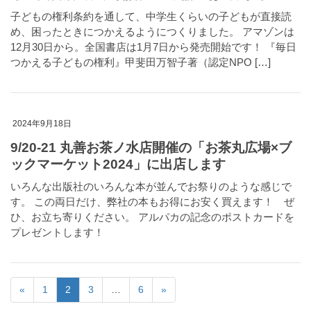
子どもの権利条約を通して、中学生くらいの子どもが直接読
め、困ったときにつかえるようにつくりました。 アマゾンは
12月30日から。全国書店は1月7日から発売開始です！ 『毎日
つかえる子どもの権利』甲斐田万智子著（認定NPO […]
2024年9月18日
9/20-21 丸善お茶ノ水店開催の「お茶丸広場×ブ
ックマーケット2024」に出店します
いろんな出版社のいろんな本が並んでお祭りのような感じで
す。 この両日だけ、弊社の本もお得にお安く買えます！ ぜ
ひ、お立ち寄りください。 アルパカの記念のポストカードを
プレゼントします！
«
1
2
3
…
6
»