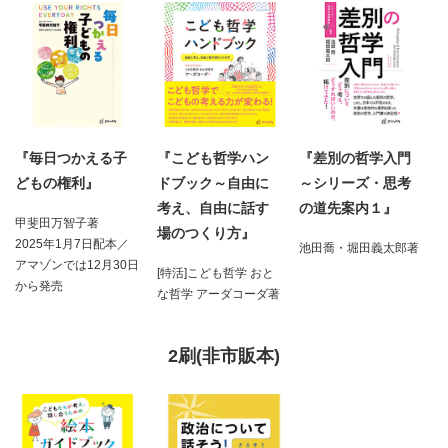
『毎日つかえる子
『こども哲学ハン
『差別の哲学入門
どもの権利』
ドブック～自由に
～シリーズ・思考
考え、自由に話す
の道先案内１』
甲斐田万智子著
場のつくり方』
2025年1月7日配本／
池田喬・堀田義太郎著
アマゾンでは12月30日
[特活]こども哲学 おと
から発売
な哲学 アーダコーダ著
2刷(非市販本)