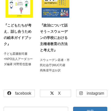
『こどもたちが考
『政治について話
え、話し合うため
そう～スウェーデ
の絵本ガイドブッ
ンの学校における
ク』
主権者教育の方法
と考え方』
子ども図書館司書
+NPO法人アーダコー
スウェーデン若者・市
ダ編著 河野哲也監修
民社会庁(MUCF)著
両角逹平ほか訳
facebook
X
instagram